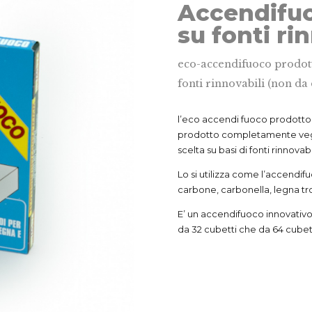
Accendifuo
su fonti ri
eco-accendifuoco prodott
fonti rinnovabili (non da 
l’eco accendi fuoco prodotto s
prodotto completamente vege
scelta su basi di fonti rinnovabil
Lo si utilizza come l’accendif
carbone, carbonella, legna tro
E’ un accendifuoco innovativo 
da 32 cubetti che da 64 cubet