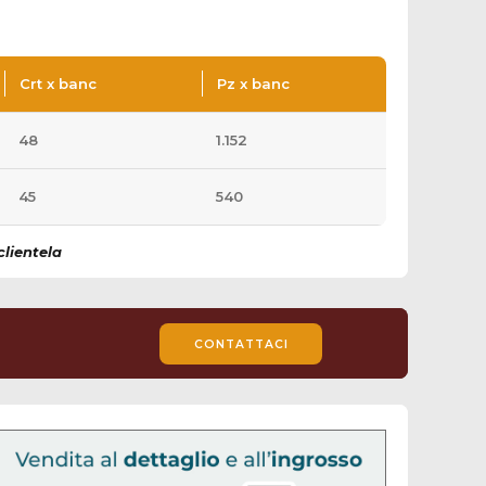
Crt x banc
Pz x banc
48
1.152
45
540
clientela
CONTATTACI