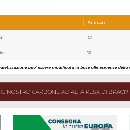
Pz x cart
ti
24
ti
12
aletizzazione puo’ essere modificata in base alle esigenze della 
 IL NOSTRO CARBONE AD ALTA RESA DI BRACI?